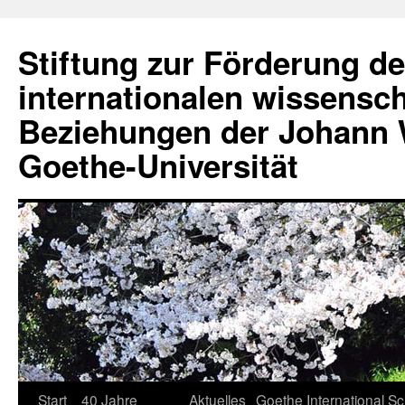
Stiftung zur Förderung de
internationalen wissensch
Beziehungen der Johann
Goethe-Universität
Start
40 Jahre
Aktuelles
Goethe International S
Springe