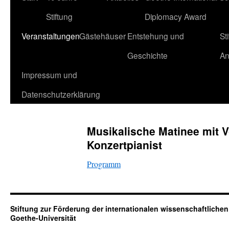
Stiftung
Diplomacy Award
zum
Veranstaltungen
Gästehäuser
Entstehung und
St
Inhalt
Geschichte
An
Impressum und
Datenschutzerklärung
Musikalische Matinee mit 
Konzertpianist
Programm
Stiftung zur Förderung der internationalen wissenschaftlich
Goethe-Universität